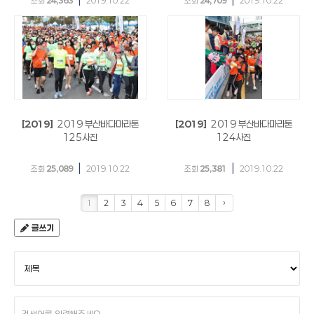
조회
24,363
2019.10.22
조회
24,709
2019.10.22
[2019]
2019 부산바다마라톤
[2019]
2019 부산바다마라톤
125사진
124사진
|
|
조회
25,089
2019.10.22
조회
25,381
2019.10.22
1
2
3
4
5
6
7
8
›
글쓰기
검
색
조
건
검