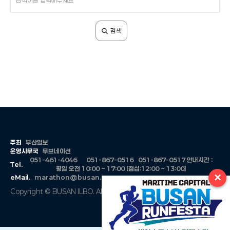
색
어
입
검색
력
주최
부산일보
운영사무국
무브네이션
051-461-4046
051-867-0516
051-867-0517
안내시간 :
Tel.
평일 오전 10:00 ~ 17:00 [점심:12:00 ~ 13:00]
×
eMail.
marathon@busan.com
Copyright © BUSAN ILBO. All Rights Reserved.