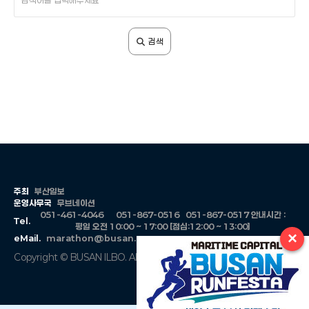
색
어
입
검색
력
주최
부산일보
운영사무국
무브네이션
051-461-4046
051-867-0516
051-867-0517
안내시간 :
Tel.
평일 오전 10:00 ~ 17:00 [점심:12:00 ~ 13:00]
×
eMail.
marathon@busan.com
Copyright © BUSAN ILBO. All Rights Reserved.