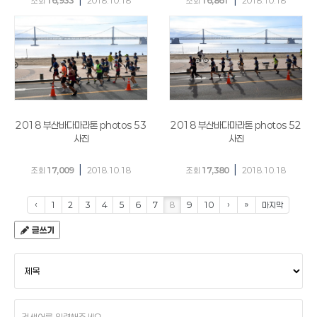
조회
16,933
2018.10.18
조회
16,861
2018.10.18
2018 부산바다마라톤 photos 53
2018 부산바다마라톤 photos 52
사진
사진
|
|
조회
17,009
2018.10.18
조회
17,380
2018.10.18
‹
1
2
3
4
5
6
7
8
9
10
›
»
마지막
글쓰기
검
색
조
건
검