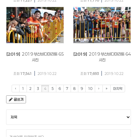
조회
17,227
2019.10.22
조회
17,170
2019.10.22
[2019]
2019 부산바다마라톤 65
[2019]
2019 부산바다마라톤 64
사진
사진
|
|
조회
17,541
2019.10.22
조회
17,693
2019.10.22
‹
1
2
3
4
5
6
7
8
9
10
›
»
마지막
글쓰기
검
색
조
건
검