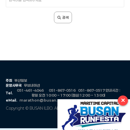
색
어
입
검색
력
주최
부산일보
운영사무국
무브네이션
051-461-4046
051-867-0516
051-867-0517
안내시간 :
Tel.
평일 오전 10:00 ~ 17:00 [점심:12:00 ~ 13:00]
×
eMail.
marathon@busan.com
Copyright © BUSAN ILBO. All Rights Reserved.