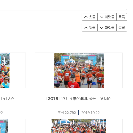
윗글
아랫글
목록
윗글
아랫글
목록
 141사진
[2019]
2019 부산바다마라톤 140사진
|
22
조회
22,792
2019.10.22