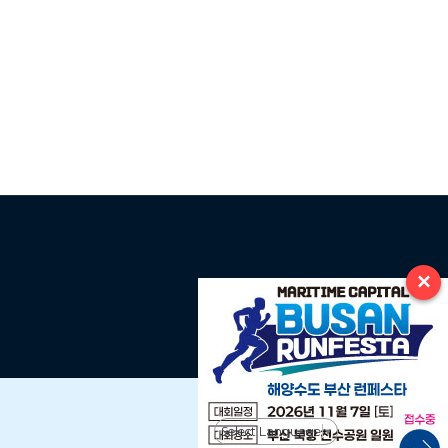
×
Select Language
▼