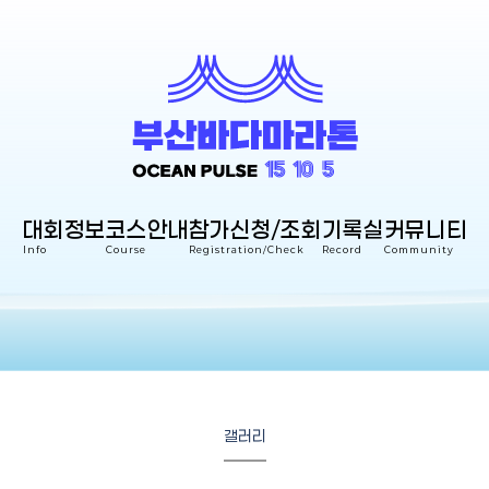
대회정보
코스안내
참가신청/조회
기록실
커뮤니티
Info
Course
Registration/Check
Record
Community
갤러리