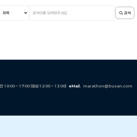
검
검
검색
색
색
조
어
건
입
력
10:00 ~ 17:00 [점심:12:00 ~ 13:00]
eMail.
marathon@busan.com