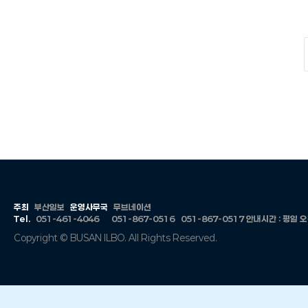
주최
부산일보
운영사무국
무브네이션
Tel.
051-461-4046
051-867-0516
051-867-0517
안내시간 : 평일 오전 
Copyright © BUSAN ILBO. All Rights Reserved.