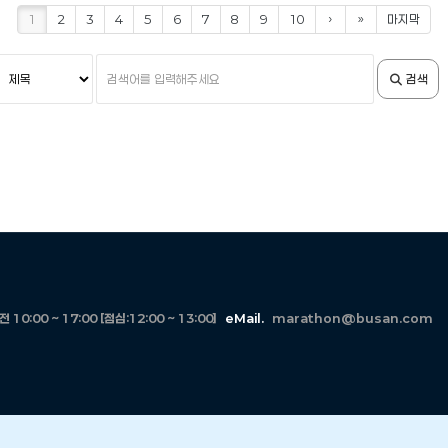
1
2
3
4
5
6
7
8
9
10
›
»
마지막
검
검
검색
색
색
조
어
건
입
력
10:00 ~ 17:00 [점심:12:00 ~ 13:00]
eMail.
marathon@busan.com