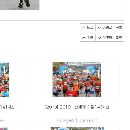
윗글
아랫글
목록
윗글
아랫글
목록
 141사진
[2019]
2019 부산바다마라톤 140사진
|
22
조회
22,793
2019.10.22