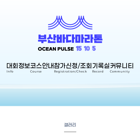
대회정보
코스안내
참가신청/조회
기록실
커뮤니티
Info
Course
Registration/Check
Record
Community
갤러리