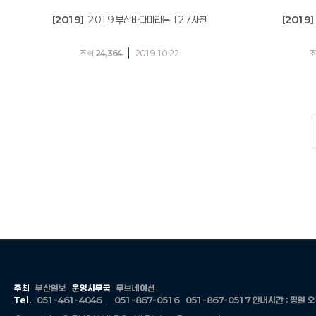
[2019]
2019 부산바다마라톤 127사진
[2019]
|
조회
24,364
2019.10.22
주최
부산일보
운영사무국
무브네이션
Tel.
051-461-4046
051-867-0516
051-867-0517
안내시간 : 평일 오전 