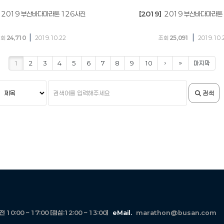
2019 부산바다마라톤 126사진
[2019]
2019 부산바다마라톤
|
|
조회
24,710
2019.10.22
조회
25,091
2019.10.
1
2
3
4
5
6
7
8
9
10
›
»
마지막
검
검
검색
색
색
조
어
건
입
력
10:00 ~ 17:00 [점심:12:00 ~ 13:00]
eMail.
marathon@busan.com