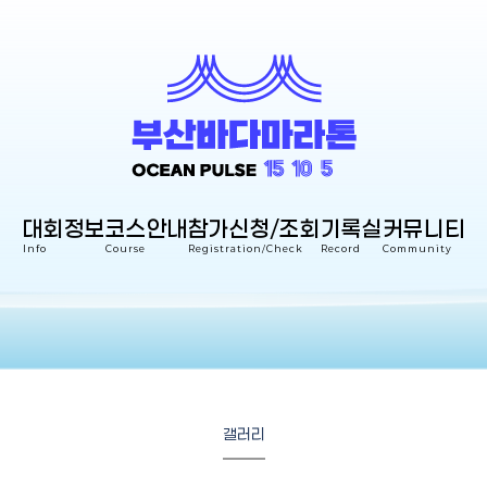
대회정보
코스안내
참가신청/조회
기록실
커뮤니티
Info
Course
Registration/Check
Record
Community
갤러리