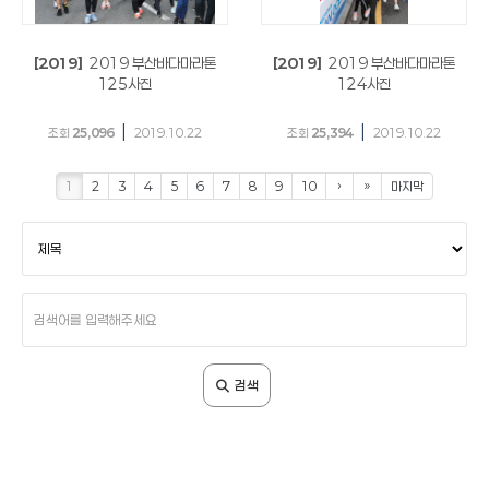
[2019]
2019 부산바다마라톤
[2019]
2019 부산바다마라톤
125사진
124사진
|
|
조회
25,096
2019.10.22
조회
25,394
2019.10.22
1
2
3
4
5
6
7
8
9
10
›
»
마지막
검
색
조
건
검
색
어
입
검색
력